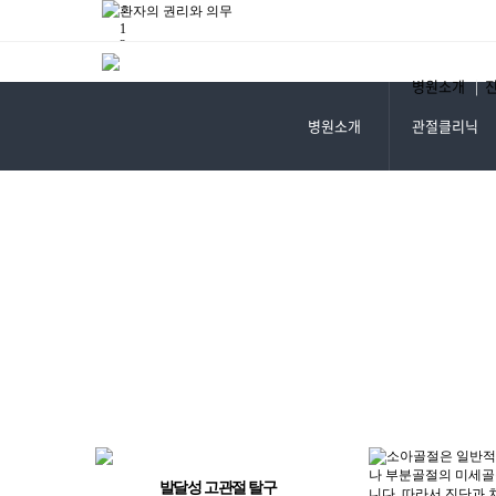
환자의 권리와 의무
1
2
3
4
병원소개
|
5
Prev
Next
병원소개
관절클리닉
Start
Stop
발달성 고관절 탈구