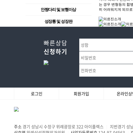
안짱다리 및 보행이상
성장통 및 성장판
소아 청소년기 척추 측만증
빠른상담
소아외상 및 골절
신청하기
로그인
회원가입
온라인상
주소
경기 성남시 수정구 위례광장로 322 아이플렉스
지번경기 성남
|
상호명
위례삼성정형외과의원
사업자등록번호
124-97-04563
|
|