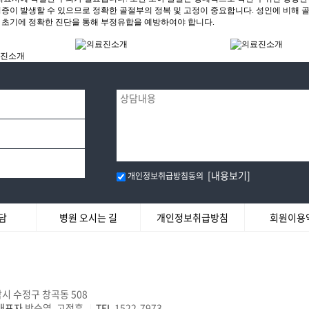
[내용보기]
개인정보취급방침동의
담
병원 오시는 길
개인정보취급방침
회원이용
시 수정구 창곡동 508
대표자
박순열, 고정훈
TEL
1522-7973
|