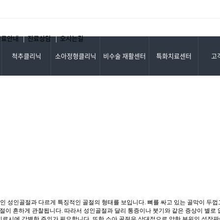
진료기록 열람 및 사본발급 ..
진료안내
진료상담
오시는길
|
|
척추클리닉
소아정형클리닉
비수술 재활센터
특화치료센터
고